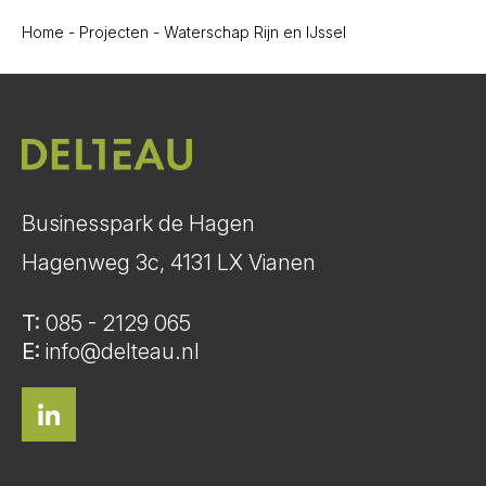
Home
-
Projecten
-
Waterschap Rijn en IJssel
Businesspark de Hagen
Hagenweg 3c, 4131 LX Vianen
T:
085 - 2129 065
E:
info@delteau.nl